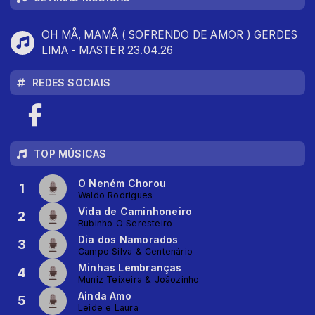
OH MÅ, MAMÅ ( SOFRENDO DE AMOR ) GERDES
LIMA - MASTER 23.04.26
REDES SOCIAIS
TOP MÚSICAS
O Neném Chorou
1
Waldo Rodrigues
Vida de Caminhoneiro
2
Rubinho O Seresteiro
Dia dos Namorados
3
Campo Silva & Centenário
Minhas Lembranças
4
Muniz Teixeira & Joãozinho
Ainda Amo
5
Leide e Laura