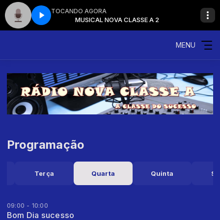
TOCANDO AGORA
ASSE A 2
MUSICAL NOVA CLASSE A 2
MENU
Programação
a
Terça
Quarta
Quinta
Se
09:00 - 10:00
Bom Dia sucesso